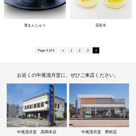
酒まんじゅう
花彩水
Page 4 of 4
«
1
2
3
4
お近くの中尾清月堂に、ぜひご来店ください。
中尾清月堂 高岡本店
中尾清月堂 野村店