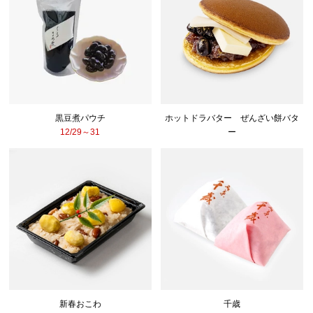
黒豆煮パウチ
ホットドラバター ぜんざい餅バタ
12/29～31
ー
新春おこわ
千歳