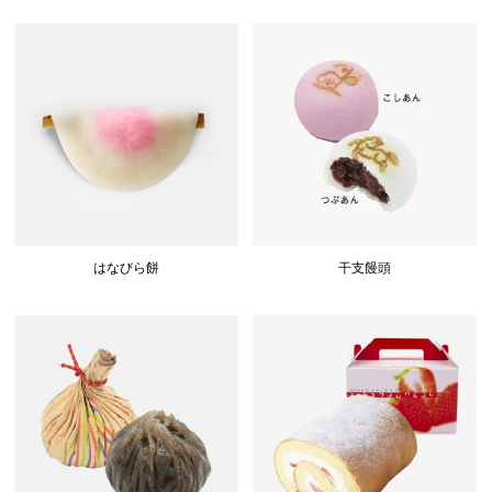
はなびら餅
干支饅頭