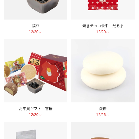
福豆
焼きチョコ最中 だるま
12/20～
12/20～
お年賀ギフト 雪椿
鏡餅
12/20～
12/26～