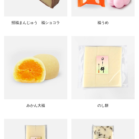
招福まんじゅう 福ショコラ
福うめ
みかん大福
のし餅