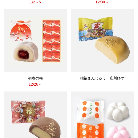
1/2～5
12/30～
初春の梅
招福まんじゅう 庄川ゆず
12/26～