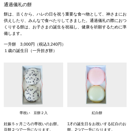
通過儀礼の餅
餅は、古くから、ハレの日を祝う重要な食べ物として、神さまにお
供えしたり、みんなで食べたりしてきました。通過儀礼の際におつ
くりする餅は、お子さまの誕生を祝福し、健康を祈願するために準
備します。
一升餅 3,000円（税込3,240円）
１歳の誕生日（一升担ぎ餅）
帯祝い 豆餅２入
紅白餅
妊娠５ヶ月ごろの帯祝いのお餅。
1才の誕生日をお祝いする紅白のお
豆餅２つで一升になります。
餅。2つで一升になります。