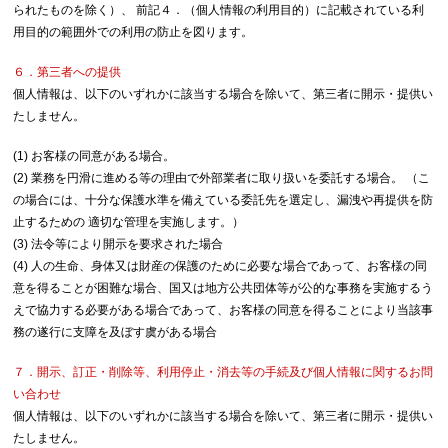
られたものを除く）、 前記４．（個人情報の利用目的）に記載されている利
用目的の範囲外での利用の防止を図ります。
６．第三者への提供
個人情報は、以下のいずれかに該当する場合を除いて、第三者に開示・提供い
たしません。
(1) お客様の同意がある場合。
(2) 業務を円滑に進める等の理由で外部業者に取り扱いを委託する場合。 （こ
の場合には、十分な保護水準を備えている委託先を選定し、漏洩や再提供を防
止するための 適切な管理を実施します。）
(3) 法令等により開示を要求された場合
(4) 人の生命、身体又は財産の保護のために必要な場合であって、お客様の同
意を得ることが困難な場合、国又は地方公共団体等が公的な事務を実施するう
えで協力する必要がある場合であって、お客様の同意を得ることにより当該事
務の遂行に支障を及ぼす虞がある場合
７．開示、訂正・削除等、利用停止・消去等の手続及び個人情報に関するお問
い合わせ
個人情報は、以下のいずれかに該当する場合を除いて、第三者に開示・提供い
たしません。