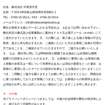
社名：株式会社 中尾清月堂
住所：〒933-0956富山県高岡市宮田町2-1
TEL：0766-25-0514／FAX：0766-26-0514
メールアドレス：info@nakaoseigetsudou.jp
弊社が保有する個人データにかかる手続きは、上記までお問い合わせ下さい。
弊社所定の書式及び必要書類のご案内をＦＡＸ又は電子メール（e-mail）にて
ご送付させていただきます。又、その際には、第三者による個人情報の不正な
取得、改ざん等を防止するため、ご連絡いただいた方がお客様ご自身か代理の
方であることを、ご確認させていただきますので、ご協力をお願いいたしま
す。 なお、開示等に関しては即時回答が困難である場合には合理的な期間・
範囲での回答をさせていただきます。 又、お客様のご要望に従いお客様の個
人情報の全部又は一部について利用停止あるいは消去の措置をとった場合、お
客様のご要望に沿ったサービスの提供が出来なくなる場合がございますことに
つき、ご理解とご協力を賜りますようお願い申し上げますとともに、関係法令
に基づき保有しております情報につきましては、お客様からの利用停止あるい
は消去のお申し出には応じられない場合がございますことを申し添えます。
８．その他
当プライバシーポリシーにつきましては、今後の社会情勢や弊社の状況等によ
り、改訂を行う可能性があります。