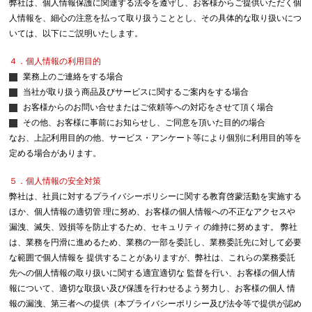
弊社は、個人情報保護に関連する法令を遵守し、お客様からご提供いただく個
人情報を、細心の注意を払って取り扱うこととし、その具体的な取り扱いにつ
いては、以下にご説明いたします。
４．個人情報の利用目的
業務上のご連絡をする場合
当社が取り扱う商品及びサービスに関するご案内をする場合
お客様からのお問い合せまたはご依頼等への対応をさせて頂く場合
その他、お客様に事前にお知らせし、ご同意を頂いた目的の場合
なお、上記利用目的の他、サービス・アンケート等により個別に利用目的等を
定める場合があります。
５．個人情報の安全対策
弊社は、社員に対するプライバシーポリシーに関する教育啓蒙活動を実施する
ほか、個人情報の適切管 理に努め、お客様の個人情報への不正なアクセスや
漏洩、滅失、毀損等を防止するため、セキュリティ の維持に努めます。 弊社
は、業務を円滑に進めるため、業務の一部を委託し、業務委託先に対して必要
な範囲で個人情報を 提供することがありますが、弊社は、これらの業務委託
先への個人情報の取り扱いに関する適宜適切な 監督を行い、お客様の個人情
報について、適切な取扱い及び保護を行わせるよう努力し、お客様の個人 情
報の漏洩、第三者への提供（本プライバシーポリシー及び法令等で提供が認め