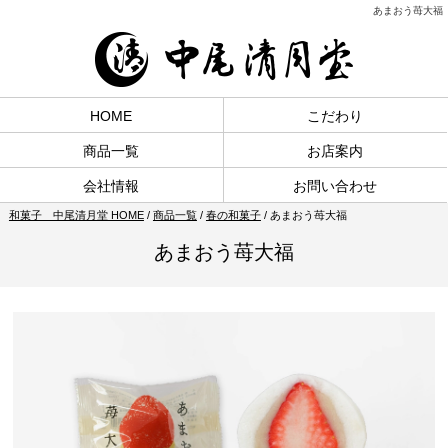
あまおう苺大福
HOME
こだわり
商品一覧
お店案内
会社情報
お問い合わせ
和菓子 中尾清月堂 HOME
/
商品一覧
/
春の和菓子
/
あまおう苺大福
あまおう苺大福