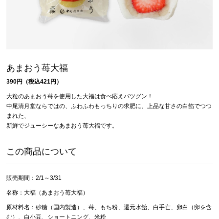
あまおう苺大福
390円（税込421円）
大粒のあまおう苺を使用した大福は食べ応えバツグン！
中尾清月堂ならではの、ふわふわもっちりの求肥に、上品な甘さの白餡でつつ
まれた、
新鮮でジューシーなあまおう苺大福です。
この商品について
販売期間：2/1～3/31
名称：大福（あまおう苺大福）
原材料名：砂糖（国内製造）、苺、もち粉、還元水飴、白手亡、卵白（卵を含
む）、白小豆、ショートニング、米粉