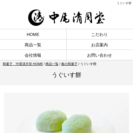
うぐいす餅
HOME
こだわり
商品一覧
お店案内
会社情報
お問い合わせ
和菓子 中尾清月堂 HOME
/
商品一覧
/
春の和菓子
/
うぐいす餅
うぐいす餅