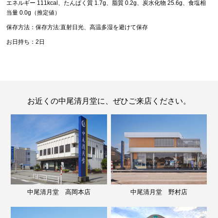
エネルギー 111kcal、たんぱく質 1.7g、脂質 0.2g、炭水化物 25.6g、食塩相
当量 0.0g（推定値）
保存方法：保存方法:直射日光、高温多湿を避けて保存
お日持ち：2日
お近くの中尾清月堂に、ぜひご来店ください。
中尾清月堂 高岡本店
中尾清月堂 野村店