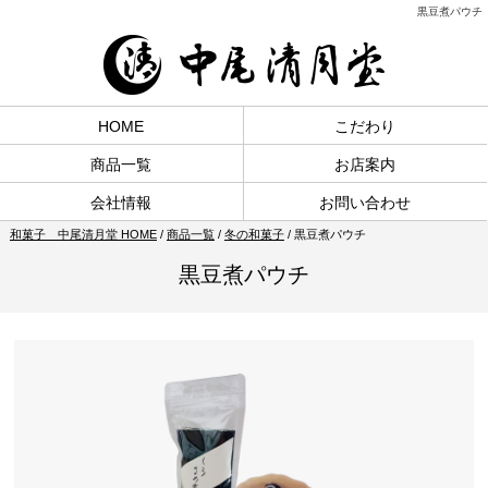
黒豆煮パウチ
HOME
こだわり
商品一覧
お店案内
会社情報
お問い合わせ
和菓子 中尾清月堂 HOME
/
商品一覧
/
冬の和菓子
/
黒豆煮パウチ
黒豆煮パウチ