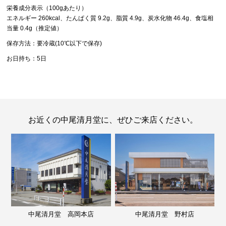
栄養成分表示（100gあたり）
エネルギー 260kcal、たんぱく質 9.2g、脂質 4.9g、炭水化物 46.4g、食塩相
当量 0.4g（推定値）
保存方法：要冷蔵(10℃以下で保存)
お日持ち：5日
お近くの中尾清月堂に、ぜひご来店ください。
中尾清月堂 高岡本店
中尾清月堂 野村店