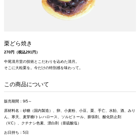
栗どら焼き
270円（税込291円）
中尾清月堂の技術とこだわりを込めた清月。
そこに大粒栗を。今だけの特別感を味わって。
この商品について
販売期間：9/5～
原材料名：砂糖（国内製造）、卵、小麦粉、小豆、栗、手亡、水飴、酒、みり
ん、寒天、麦芽糖/トレハロース、ソルビトール、膨張剤、酸化防止剤
（V.C）、クチナシ色素、漂白剤（亜硫酸塩）
お日持ち：5日