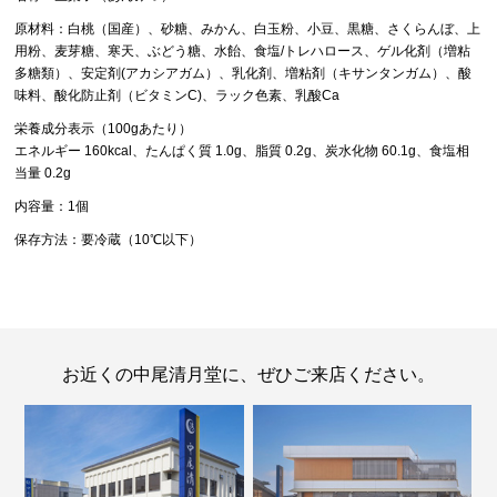
原材料：白桃（国産）、砂糖、みかん、白玉粉、小豆、黒糖、さくらんぼ、上
用粉、麦芽糖、寒天、ぶどう糖、水飴、食塩/トレハロース、ゲル化剤（増粘
多糖類）、安定剤(アカシアガム）、乳化剤、増粘剤（キサンタンガム）、酸
味料、酸化防止剤（ビタミンC)、ラック色素、乳酸Ca
栄養成分表示（100gあたり）
エネルギー 160kcal、たんぱく質 1.0g、脂質 0.2g、炭水化物 60.1g、食塩相
当量 0.2g
内容量：1個
保存方法：要冷蔵（10℃以下）
お近くの中尾清月堂に、ぜひご来店ください。