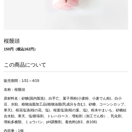
桜饅頭
150円（税込162円）
この商品について
販売期間：1/31～4/19
名称：桜饅頭
原材料名：砂糖(国内製造)、白手亡、菓子用粉(小麦粉、小麦でん粉)、白小
豆、水飴、植物油脂加工品(植物油脂(乳成分を含む)、砂糖、コーンシロップ、
寒天)、桜花塩漬(桜の花、塩)、桜葉塩漬(桜の葉、塩)、粉末やまいも、砂糖結
合水飴、寒天、塩/膨張剤、トレハロース、増粘剤（加工でん粉）、乳化剤、
増粘多糖類、ミョウバン、pH調整剤、着色料(赤3、赤106)
内容量：1個