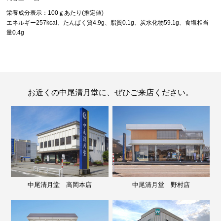
栄養成分表示：100ｇあたり(推定値)
エネルギー257kcal、たんぱく質4.9g、脂質0.1g、炭水化物59.1g、食塩相当
量0.4g
お近くの中尾清月堂に、ぜひご来店ください。
中尾清月堂 高岡本店
中尾清月堂 野村店