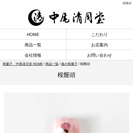
桜饅頭
HOME
こだわり
商品一覧
お店案内
会社情報
お問い合わせ
和菓子 中尾清月堂 HOME
/
商品一覧
/
春の和菓子
/
桜饅頭
桜饅頭