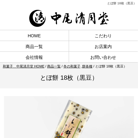
とぼ餅 18枚（黒豆）
HOME
こだわり
商品一覧
お店案内
会社情報
お問い合わせ
和菓子 中尾清月堂 HOME
/
商品一覧
/
冬の和菓子
,
餅各種
/
とぼ餅 18枚（黒豆）
とぼ餅 18枚（黒豆）