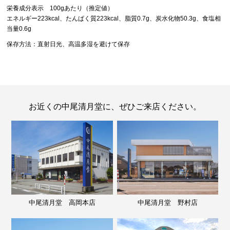
栄養成分表示 100gあたり（推定値）
エネルギー223kcal、たんぱく質223kcal、脂質0.7g、炭水化物50.3g、食塩相
当量0.6g
保存方法：直射日光、高温多湿を避けて保存
お近くの中尾清月堂に、ぜひご来店ください。
中尾清月堂 高岡本店
中尾清月堂 野村店