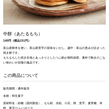
中餅（あたるもち）
140円（税込151円）
富山産餅米を使い、富山産里芋の旨味をいかし、越中・富山の恵みが詰まった
焼き餅です。
もちもちした焼き生地とあっさりとしたつぶ餡が相性抜群。素朴で飽きのこな
い味わいが自慢の逸品です。
この商品について
販売期間：通年販売
名称：和生菓子
原材料名：砂糖（国内製造）、もち粉、水飴、小豆、卵、里芋、麦芽糖、米
粉、寒天/トレハロース