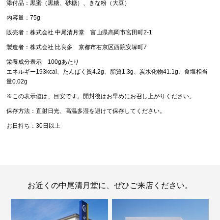
添付品：黒蜜（黒糖、砂糖）、きな粉（大豆）
内容量：75g
販売者：株式会社 中尾清月堂 富山県高岡市宮田町2-1
製造者：株式会社 比良多 京都市右京区西院安塚町7
栄養成分表示 100gあたり
エネルギー193kcal、たんぱく質4.2g、脂質1.3g、炭水化物41.1g、食塩相当
量0.02g
※この表示値は、目安です。開封後はお早めにお召し上がりください。
保存方法：直射日光、高温多湿を避けて保存してください。
お日持ち：30日以上
お近くの中尾清月堂に、ぜひご来店ください。