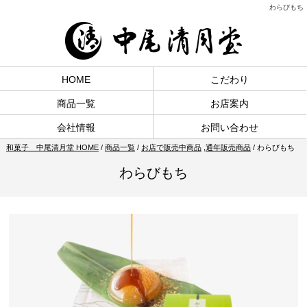
わらびもち
HOME
こだわり
商品一覧
お店案内
会社情報
お問い合わせ
和菓子 中尾清月堂 HOME
/
商品一覧
/
お店で販売中商品
,
通年販売商品
/
わらびもち
わらびもち