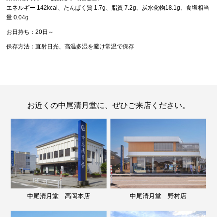
エネルギー 142kcal、たんぱく質 1.7g、脂質 7.2g、炭水化物18.1g、食塩相当
量 0.04g
お日持ち：20日～
保存方法：直射日光、高温多湿を避け常温で保存
お近くの中尾清月堂に、ぜひご来店ください。
中尾清月堂 高岡本店
中尾清月堂 野村店