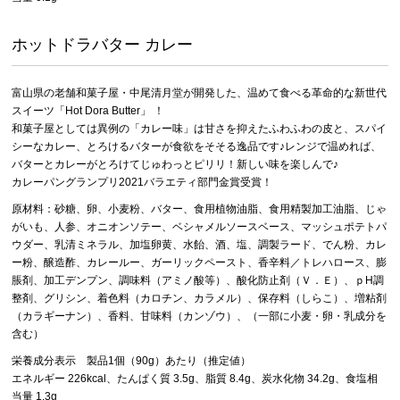
ホットドラバター カレー
富山県の老舗和菓子屋・中尾清月堂が開発した、温めて食べる革命的な新世代
スイーツ「Hot Dora Butter」 ！
和菓子屋としては異例の「カレー味」は甘さを抑えたふわふわの皮と、スパイ
シーなカレー、とろけるバターが食欲をそそる逸品です♪レンジで温めれば、
バターとカレーがとろけてじゅわっとピリリ！新しい味を楽しんで♪
カレーパングランプリ2021バラエティ部門金賞受賞！
原材料：砂糖、卵、小麦粉、バター、食用植物油脂、食用精製加工油脂、じゃ
がいも、人参、オニオンソテー、ベシャメルソースベース、マッシュポテトパ
ウダー、乳清ミネラル、加塩卵黄、水飴、酒、塩、調製ラード、でん粉、カレ
ー粉、醸造酢、カレールー、ガーリックペースト、香辛料／トレハロース、膨
脹剤、加工デンプン、調味料（アミノ酸等）、酸化防止剤（Ｖ．Ｅ）、ｐH調
整剤、グリシン、着色料（カロチン、カラメル）、保存料（しらこ）、増粘剤
（カラギーナン）、香料、甘味料（カンゾウ）、（一部に小麦・卵・乳成分を
含む）
栄養成分表示 製品1個（90g）あたり（推定値）
エネルギー 226kcal、たんぱく質 3.5g、脂質 8.4g、炭水化物 34.2g、食塩相
当量 1.3g