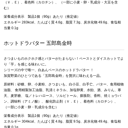
（Ｖ．Ｅ）、着色料（カロチン）、 （一部に小麦・卵・乳成分・大豆を含
む）
栄養成分表示 製品1個（90g）あたり（推定値）
エネルギー 283kcal、たんぱく質 4.6g、脂質 7.3g、炭水化物 49.6g、食塩相
当量 0.1g
ホットドラバター 五郎島金時
さつまいものホクホク感とバターがたまらない！ペーストとダイスカットでよ
り「芋」を感じる味わいに。
シリーズの中で唯一、白あんベースのホットドラバター ！
加賀野菜のひとつである「五郎島金時」を贅沢に味わえる一品。
原材料：砂糖、卵、小麦粉、さつまいも、白小豆、白手亡、バター、食用植物
油脂、 食用精製加工油脂、乳清ミネラル、加塩卵黄、水飴、酒、みりん、寒
天、麦芽糖、 塩／トレハロース、ソルビトール、膨脹剤、香料、焼ミョウバ
ン、調味料（アミノ酸）、 酸化防止剤（Ｖ．Ｅ）、着色料（カロチン）、
（一部に小麦・卵・乳成分を含む）
栄養成分表示 製品1個（90g）あたり（推定値）
エネルギー 304kcal、たんぱく質 4.8g、脂質 9.5g、炭水化物 49.4g、食塩相
当量 0.1g