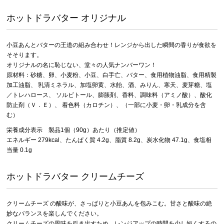
ホットドラバター オリジナル
小豆あんとバターの王道の組み合わせ！レンジから出した瞬間の香りが食欲を
そそります。
オリジナルの名に恥じない、堂々の人気ナンバーワン！
原材料：砂糖、卵、小麦粉、小豆、白手亡、バター、食用植物油脂、食用精製
加工油脂、 乳清ミネラル、加塩卵黄、水飴、酒、みりん、寒天、麦芽糖、塩
／トレハロース、 ソルビトール、膨脹剤、香料、調味料（アミノ酸）、酸化
防止剤（Ｖ．Ｅ）、 着色料（カロチン）、（一部に小麦・卵・乳成分を含
む）
栄養成分表示 製品1個（90g）あたり（推定値）
エネルギー 279kcal、たんぱく質 4.2g、脂質 8.2g、炭水化物 47.1g、食塩相
当量 0.1g
ホットドラバター クリームチーズ
クリームチーズ の酸味が、さっぱりと小豆あんを包みこむ。甘さと酸味の絶
妙なバランスを楽しんでください。
クリームチーズの風味を引き出すため、レンジアップの時間を少し短くするの