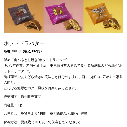
ホットドラバター
各種 280円（税込302円）
温めて食べるどら焼き“ホットドラバター”
明治3年創業、老舗和菓子店・中尾清月堂の温めて食べる新感覚のどら焼き“ホ
ットドラバター”。
看板商品であるどら焼きの美味しさはそのままに、口いっぱいに広がる自家製
の餡と、
とろける濃厚なバター風味をお楽しみください。
販売期間：通年販売商品
内容量：1個
お日持ち：発送日より5日間 ※別途商品の欄外に記載
保存方法：要冷蔵（10℃以下で保存してください）