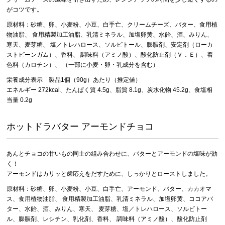
がコツです。
原材料：砂糖、卵、小麦粉、小豆、白手亡、クリームチーズ、バター、食用植
物油脂、 食用精製加工油脂、乳清ミネラル、加塩卵黄、水飴、酒、みりん、
寒天、麦芽糖、 塩／トレハロース、ソルビトール、膨脹剤、安定剤（ローカ
ストビーンガム）、香料、 調味料（アミノ酸）、酸化防止剤（Ｖ．Ｅ）、着
色料（カロチン）、 （一部に小麦・卵・乳成分を含む）
栄養成分表示 製品1個（90g）あたり（推定値）
エネルギー 272kcal、たんぱく質 4.5g、脂質 8.1g、炭水化物 45.2g、食塩相
当量 0.2g
ホットドラバター アーモンドチョコ
あんとチョコの甘いもの同士の組み合わせに、バターとアーモンドの塩味が効
く！
アーモンドはカリッと歯応えをだすために、しっかりとローストしました。
原材料：砂糖、卵、小麦粉、小豆、白手亡、アーモンド、バター、カカオマ
ス、食用植物油脂、 食用精製加工油脂、乳清ミネラル、加塩卵黄、ココアバ
ター、水飴、酒、みりん、寒天、 麦芽糖、塩／トレハロース、ソルビトー
ル、膨脹剤、レシチン、乳化剤、香料、 調味料（アミノ酸）、酸化防止剤