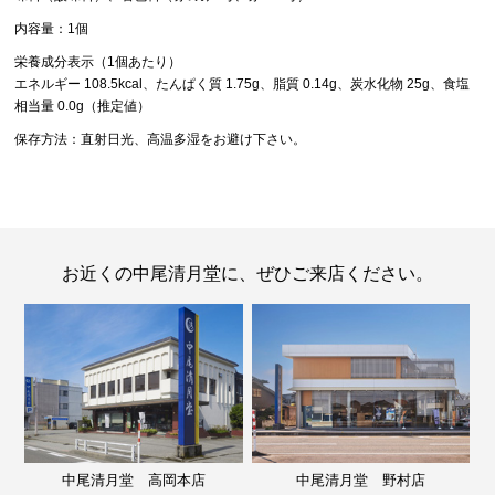
内容量：1個
栄養成分表示（1個あたり）
エネルギー 108.5kcal、たんぱく質 1.75g、脂質 0.14g、炭水化物 25g、食塩
相当量 0.0g（推定値）
保存方法：直射日光、高温多湿をお避け下さい。
お近くの中尾清月堂に、ぜひご来店ください。
中尾清月堂 高岡本店
中尾清月堂 野村店