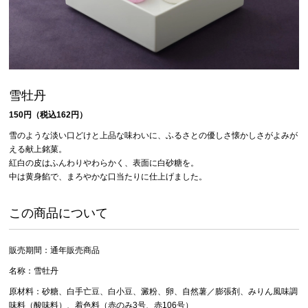
雪牡丹
150円（税込162円）
雪のような淡い口どけと上品な味わいに、ふるさとの優しさ懐かしさがよみが
える献上銘菓。
紅白の皮はふんわりやわらかく、表面に白砂糖を。
中は黄身餡で、まろやかな口当たりに仕上げました。
この商品について
販売期間：通年販売商品
名称：雪牡丹
原材料：砂糖、白手亡豆、白小豆、澱粉、卵、自然薯／膨張剤、みりん風味調
味料（酸味料）、着色料（赤のみ3号、赤106号）