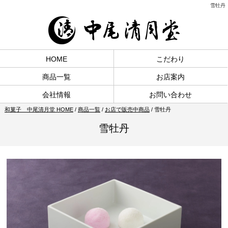
雪牡丹
HOME
こだわり
商品一覧
お店案内
会社情報
お問い合わせ
和菓子 中尾清月堂 HOME
/
商品一覧
/
お店で販売中商品
/
雪牡丹
雪牡丹