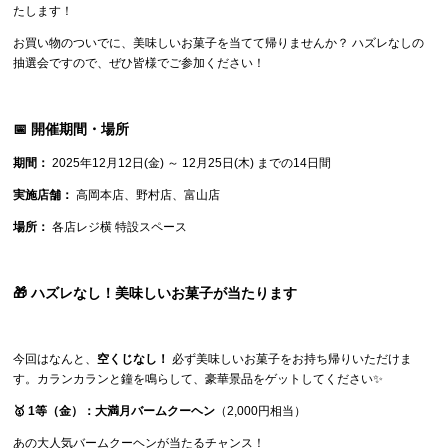
たします！
お買い物のついでに、美味しいお菓子を当てて帰りませんか？ ハズレなしの
抽選会ですので、ぜひ皆様でご参加ください！
📅 開催期間・場所
期間：
2025年12月12日(金) ～ 12月25日(木) までの14日間
実施店舗：
高岡本店、野村店、富山店
場所：
各店レジ横 特設スペース
🎁 ハズレなし！美味しいお菓子が当たります
今回はなんと、
空くじなし！
必ず美味しいお菓子をお持ち帰りいただけま
す。カランカランと鐘を鳴らして、豪華景品をゲットしてください✨
🥇 1等（金）：大満月バームクーヘン
（2,000円相当）
あの大人気バームクーヘンが当たるチャンス！