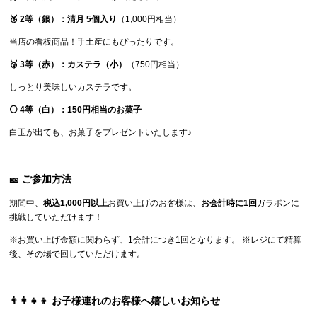
🥈 2等（銀）：清月 5個入り
（1,000円相当）
当店の看板商品！手土産にもぴったりです。
🥉 3等（赤）：カステラ（小）
（750円相当）
しっとり美味しいカステラです。
⚪ 4等（白）：150円相当のお菓子
白玉が出ても、お菓子をプレゼントいたします♪
🎫 ご参加方法
期間中、
税込1,000円以上
お買い上げのお客様は、
お会計時に1回
ガラポンに
挑戦していただけます！
※お買い上げ金額に関わらず、1会計につき1回となります。 ※レジにて精算
後、その場で回していただけます。
👨‍👩‍👧‍👦 お子様連れのお客様へ嬉しいお知らせ