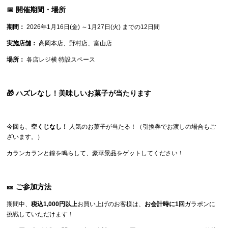
📅 開催期間・場所
期間：
2026年1月16日(金) ～1月27日(火) までの12日間
実施店舗：
高岡本店、野村店、富山店
場所：
各店レジ横 特設スペース
🎁 ハズレなし！美味しいお菓子が当たります
今回も、
空くじなし！
人気のお菓子が当たる！（引換券でお渡しの場合もご
ざいます。）
カランカランと鐘を鳴らして、豪華景品をゲットしてください！
🎫 ご参加方法
期間中、
税込1,000円以上
お買い上げのお客様は、
お会計時に1回
ガラポンに
挑戦していただけます！