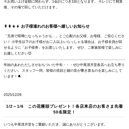
※お買い上げ金額に関わらず、1会計につき1回となります。 ※レジにて精算
後、その場で回していただけます。
👨‍👩‍👧‍👦 お子様連れのお客様へ嬉しいお知らせ
「兄弟で喧嘩になっちゃうかも…」とご心配のお父様、お母様、ご安心くださ
い！ 小学生以下のお子様がお二人以上いらっしゃる場合は、お子様全員が回
せるように「お子様券」をお渡しいたします。 ぜひ、ご家族皆様で楽しみに
お越しください😊
年始のあわただしさがおちついた中旬・・・ぜひ中尾清月堂各店へお立ち寄り
ください。 スタッフ一同、皆様の笑顔と鐘の音が響き渡るのを楽しみにして
います！🔔
2025/12/26
1/2～1/6 この花饅頭プレゼント！各店来店のお客さま先着
50名限定！
いつも中尾清月堂をご愛顧いただき、誠にありがとうございます。