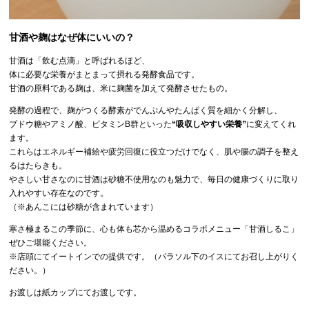
甘酒や麹はなぜ体にいいの？
甘酒は「飲む点滴」と呼ばれるほど、
体に必要な栄養がまとまって摂れる発酵食品です。
甘酒の原料である麹は、米に麹菌を加えて発酵させたもの。
発酵の過程で、麹がつくる酵素がでんぷんやたんぱく質を細かく分解し、
ブドウ糖やアミノ酸、ビタミンB群といった
“吸収しやすい栄養”
に変えてくれ
ます。
これらはエネルギー補給や疲労回復に役立つだけでなく、肌や腸の調子を整え
るはたらきも。
やさしい甘さなのに甘酒は砂糖不使用なのも魅力で、毎日の健康づくりに取り
入れやすい存在なのです。
（※あんこには砂糖が含まれています）
寒さ極まるこの季節に、心も体も芯から温めるコラボメニュー「甘酒しるこ」
ぜひご堪能ください。
※店頭にてイートインでの提供です。（パラソル下のイスにてお召し上がりく
ださい。）
お渡しは紙カップにてお渡しです。