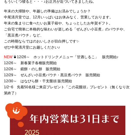
もういくつ寝ると・・・♪お正月が近づいてきましたね。
年末の大掃除や、年越しの準備はお済みでしょうか？
中尾清月堂では、12月いっぱいはお休みなく、営業しております。
年末の集まりに食べたいお菓子箱や、ちょっとしたお年賀ギフト。
ご自宅で簡単に本格的な味わいが楽しめる「ぜんざい小豆煮」のパウチや、
「黒豆煮パウチ」など、
この時期ならではのおいしさが目白押しです✨
ぜひ中尾清月堂にお越しください♪
NEW
🍵12/26～ ホットドリンクメニュー「甘酒しるこ」 販売開始♪
12/26～ 新春菓子各種販売開始
12/26～ 鏡餅・のし餅 販売開始
12/29～ ぜんざい小豆煮パウチ・黒豆煮パウチ 販売開始
12/30～ はなびら餅・干支饅頭 販売開始
1/2~6 先着50名様ご来店プレゼント「この花饅頭」プレゼント（無くなり次
第終了）