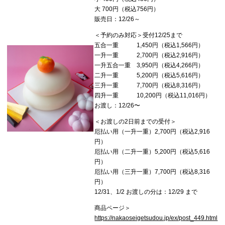
大 700円（税込756円）
販売日：12/26～
＜予約のみ対応＞受付12/25まで
五合一重 1,450円（税込1,566円）
一升一重 2,700円（税込2,916円）
一升五合一重 3,950円（税込4,266円）
二升一重 5,200円（税込5,616円）
三升一重 7,700円（税込8,316円）
四升一重 10,200円（税込11,016円）
お渡し：12/26〜
＜お渡しの2日前までの受付＞
厄払い用（一升一重）2,700円（税込2,916
円）
厄払い用（二升一重）5,200円（税込5,616
円）
厄払い用（三升一重）7,700円（税込8,316
円）
12/31、1/2 お渡しの分は：12/29 まで
商品ページ＞
https://nakaoseigetsudou.jp/ex/post_449.html