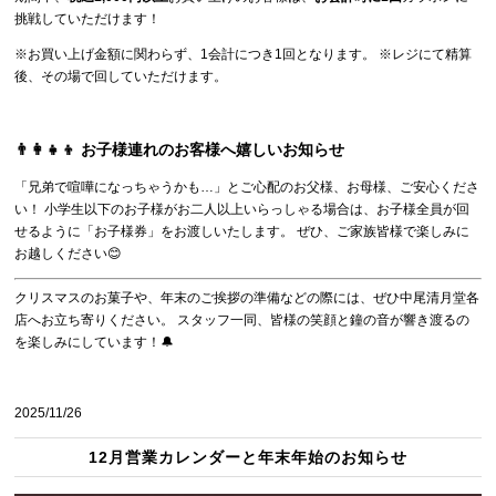
挑戦していただけます！
※お買い上げ金額に関わらず、1会計につき1回となります。 ※レジにて精算
後、その場で回していただけます。
👨‍👩‍👧‍👦 お子様連れのお客様へ嬉しいお知らせ
「兄弟で喧嘩になっちゃうかも…」とご心配のお父様、お母様、ご安心くださ
い！ 小学生以下のお子様がお二人以上いらっしゃる場合は、お子様全員が回
せるように「お子様券」をお渡しいたします。 ぜひ、ご家族皆様で楽しみに
お越しください😊
クリスマスのお菓子や、年末のご挨拶の準備などの際には、ぜひ中尾清月堂各
店へお立ち寄りください。 スタッフ一同、皆様の笑顔と鐘の音が響き渡るの
を楽しみにしています！🔔
2025/11/26
12月営業カレンダーと年末年始のお知らせ