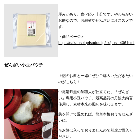
厚みがあり、食べ応え十分です。やわらかい
お餅なので、お雑煮やぜんざいにオススメで
す。
・商品ページ＞
https://nakaoseigetsudou.jp/ex/post_436.html
ぜんざい小豆パウチ
上記のお餅と一緒にぜひご購入いただきたい
のがこちら！
中尾清月堂の餡職人が仕立てた、「ぜんざ
い」専用小豆パウチ。最高品質の丹波大納言
使用し、素材本来の風味を味わえます。
袋を開けて温めれば、簡単本格おうちぜんざ
いに。
※お餅は入っておりませんので別途ご購入く
ださい。