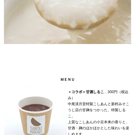
ＭＥＮＵ
＜コラボ＞甘酒しるこ
…300円（税込
み）
中尾清月堂特製こしあんと新村みそこ
うじ店の甘麹をつかった、特製しる
こ。
上質なこしあんの小豆本来の香りと、
甘酒・麹のほかほかとした味わいを楽
しめます。