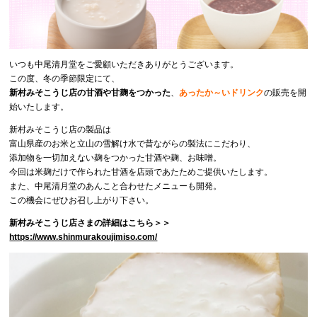
いつも中尾清月堂をご愛顧いただきありがとうございます。
この度、冬の季節限定にて、
新村みそこうじ店の甘酒や甘麹をつかった
、
あったか～いドリンク
の販売を開
始いたします。
新村みそこうじ店の製品は
富山県産のお米と立山の雪解け水で昔ながらの製法にこだわり、
添加物を⼀切加えない麹をつかった甘酒や麹、お味噌。
今回は米麹だけで作られた甘酒を店頭であたためご提供いたします。
また、中尾清月堂のあんこと合わせたメニューも開発。
この機会にぜひお召し上がり下さい。
新村みそこうじ店さまの詳細はこちら＞＞
https://www.shinmurakoujimiso.com/