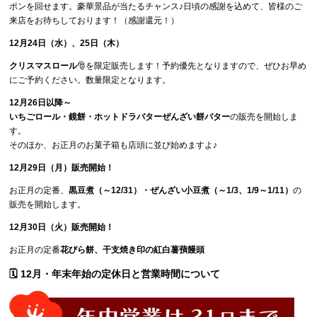
ポンを回せます。豪華景品が当たるチャンス♪日頃の感謝を込めて、皆様のご
来店をお待ちしております！（感謝還元！）
12月24日（水）、25日（木）
クリスマスロール
🎅を限定販売します！予約優先となりますので、ぜひお早め
にご予約ください。数量限定となります。
12月26日以降～
いちごロール・鏡餅・ホットドラバターぜんざい餅バター
の販売を開始しま
す。
そのほか、お正月のお菓子箱も店頭に並び始めますよ♪
12月29日（月）販売開始！
お正月の定番、
黒豆煮（～12/31）・ぜんざい小豆煮（～1/3、1/9～1/11）
の
販売を開始します。
12月30日（火）販売開始！
お正月の定番
花びら餅、干支焼き印の紅白薯蕷饅頭
🗓 12月・年末年始の定休日と営業時間について