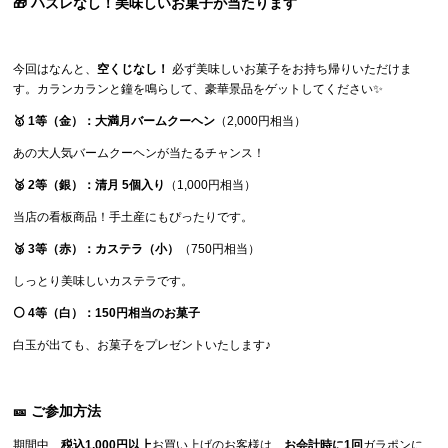
🎁 ハズレなし！美味しいお菓子が当たります
今回はなんと、
空くじなし！
必ず美味しいお菓子をお持ち帰りいただけま
す。カランカランと鐘を鳴らして、豪華景品をゲットしてください✨
🥇 1等（金）：大満月バームクーヘン
（2,000円相当）
あの大人気バームクーヘンが当たるチャンス！
🥈 2等（銀）：清月 5個入り
（1,000円相当）
当店の看板商品！手土産にもぴったりです。
🥉 3等（赤）：カステラ（小）
（750円相当）
しっとり美味しいカステラです。
⚪ 4等（白）：150円相当のお菓子
白玉が出ても、お菓子をプレゼントいたします♪
🎫 ご参加方法
期間中、
税込1,000円以上
お買い上げのお客様は、
お会計時に1回
ガラポンに