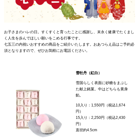
お子さまのハレの日。すくすくと育ったことに感謝し、末永く健康でたくまし
く人生を歩んでほしい願いをこめる行事です。
七五三の内祝いおすすめの商品をご紹介いたします。おあつらえ品はご予約必
須となりますので、ぜひお気軽にお電話ください。
雪牡丹（紅白）
雪国らしく表面に砂糖をまぶし
た献上銘菓。中はどちらも黄身
餡。
10入り：1,550円（税込1,674
円）
15入り：2,250円（税込2,430
円）
直径約4.5cm