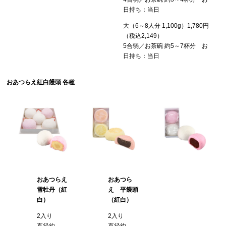
日持ち：当日
大（6～8人分 1,100g）1,780円
（税込2,149）
5合弱／お茶碗 約5～7杯分 お
日持ち：当日
おあつらえ
紅白饅頭 各種
おあつらえ
おあつら
雪牡丹（紅
え 平饅頭
白）
（紅白）
2入り
2入り
直径約
直径約