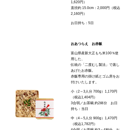
1,620円）
直径約 15.0cm：2,000円（税込
2,160円）
お日持ち：5日
おあつらえ お赤飯
富山県産新大正もち米100％使
用した、
伝統の「二度むし製法」で蒸し
あげたお赤飯。
赤飯専用の掛け紙とゴム房をお
付けいたします。
小（2～3人分 700g）1,170円
（税込1,404円）
3合弱／お茶碗 約2杯分 お日
持ち：当日
中（4～5人分 900g）1,470円
（税込1,782円）
4合弱／お茶碗 約3～4杯分 お