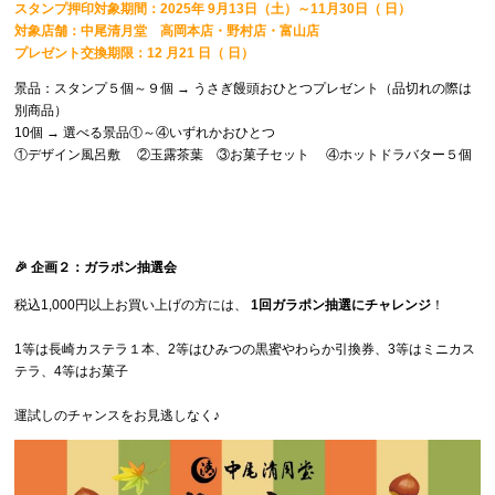
スタンプ押印対象期間：2025年 9月13日（土）～11月30日（ 日）
対象店舗：中尾清月堂 高岡本店・野村店・富山店
プレゼント交換期限：12 月21 日（ 日）
景品：スタンプ５個～９個 → うさぎ饅頭おひとつプレゼント（品切れの際は
別商品）
10個 → 選べる景品①～④いずれかおひとつ
①デザイン風呂敷 ②玉露茶葉 ③お菓子セット ④ホットドラバター５個
🎉 企画２：ガラポン抽選会
税込1,000円以上お買い上げの方には、
1回ガラポン抽選にチャレンジ
！
1等は長崎カステラ１本、2等はひみつの黒蜜やわらか引換券、3等はミニカス
テラ、4等はお菓子
運試しのチャンスをお見逃しなく♪