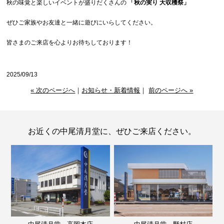
秋の味覚と楽しいイベントが盛りだくさんの
「秋の実り 大収穫祭」
ぜひご家族やお友達と一緒に遊びにいらしてください。
皆さまのご来店を心よりお待ちしております！
2025/09/13
« 次のページへ
｜
お知らせ・新着情報
｜
前のページへ »
お近くの中尾清月堂に、ぜひご来店ください。