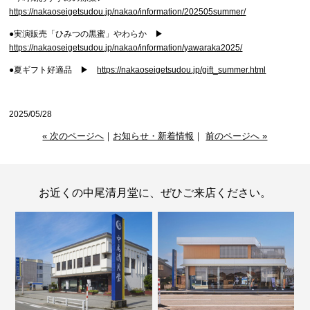
https://nakaoseigetsudou.jp/nakao/information/202505summer/
●実演販売「ひみつの黒蜜」やわらか ▶
https://nakaoseigetsudou.jp/nakao/information/yawaraka2025/
●夏ギフト好適品 ▶
https://nakaoseigetsudou.jp/gift_summer.html
2025/05/28
« 次のページへ
｜
お知らせ・新着情報
｜
前のページへ »
お近くの中尾清月堂に、ぜひご来店ください。